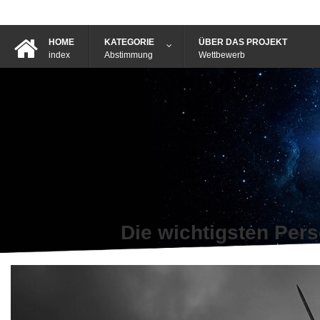
HOME
KATEGORIE
ÜBER DAS PROJEKT
index
Abstimmung
Wettbewerb
Die wichtigsten Per
Votes for You ist eine internationale öffentliche Abstim
Auswahl oder Algorithme