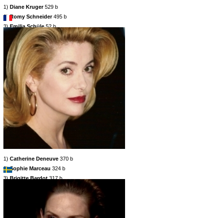
1)
Diane Kruger
529 b
2)
Romy Schneider
495 b
3)
Emilia Schüle
52 b
1)
Catherine Deneuve
370 b
2)
Sophie Marceau
324 b
3)
Brigitte Bardot
317 b