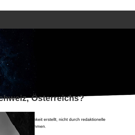
chweiz, Österreichs?
en der Öffentlichkeit erstellt, nicht durch redaktionelle
r Abstimmung teilnehmen.