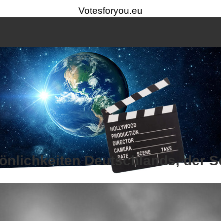
Votesforyou.eu
sönlichkeiten Deutschlands, der S
mungsplattform.Die Rangliste wird ausschließlich auf Grundlage der Stimm
n.Durch Klicken auf ein Profil können Sie Details ansehen und an de