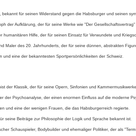
e, bekannt für seinen Widerstand gegen die Habsburger und seinen sy
h der Aufklärung, der für seine Werke wie "Der Gesellschaftsvertrag" 
 humanitären Hilfe, der für seinen Einsatz für Verwundete und Kriegso
nd Maler des 20. Jahrhunderts, der für seine dünnen, abstrakten Figure
ten und eine der bekanntesten Sportpersönlichkeiten der Schweiz.
st der Klassik, der für seine Opern, Sinfonien und Kammermusikwerke 
er der Psychoanalyse, der einen enormen Einfluss auf die moderne Psy
en und eine der wenigen Frauen, die das Habsburgerreich regierte.
 für seine Beiträge zur Philosophie der Logik und Sprache bekannt ist.
er Schauspieler, Bodybuilder und ehemaliger Politiker, der als "Termi