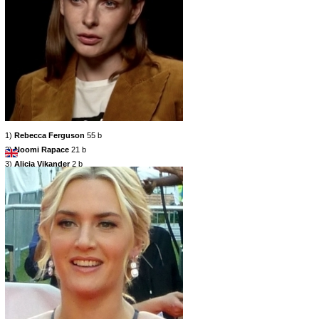
1)
Rebecca Ferguson
55 b
2)
Noomi Rapace
21 b
3)
Alicia Vikander
2 b