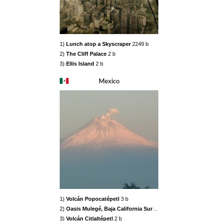
1)
Lunch atop a Skyscraper
2249 b
2)
The Cliff Palace
2 b
3)
Ellis Island
2 b
Mexico
1)
Volcán Popocatépetl
3 b
2)
Oasis Mulegé, Baja California Sur
2 b
3)
Volcán Citlaltépetl
2 b