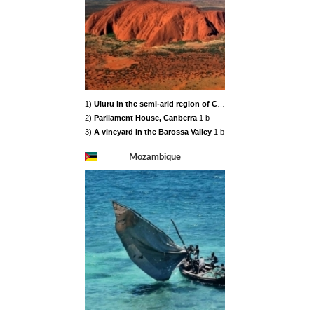
1)
Uluru in the semi-arid region of Central Australia
1 b
2)
Parliament House, Canberra
1 b
3)
A vineyard in the Barossa Valley
1 b
Mozambique