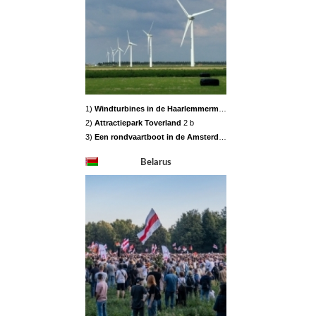
1)
Windturbines in de Haarlemmermeerpolder
2 b
2)
Attractiepark Toverland
2 b
3)
Een rondvaartboot in de Amsterdamse Keizersgracht
2 b
Belarus