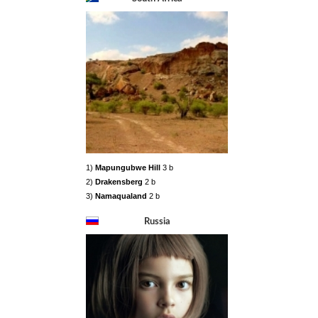
1)
Mapungubwe Hill
3 b
2)
Drakensberg
2 b
3)
Namaqualand
2 b
Russia