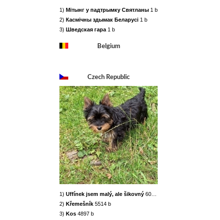
1)
Мітынг у падтрымку Святланы
1 b
2)
Касмічны здымак Беларусі
1 b
3)
Шведская гара
1 b
Belgium
Czech Republic
1)
Uffínek jsem malý, ale šikovný
6063 b
2)
Křemešník
5514 b
3)
Kos
4897 b