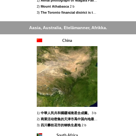
1)
Aerial photograph of Niagara Falls, 1931
2 b
2)
Mount Athabasca
2 b
3)
The Toronto financial district is the second largest financial centre in North America
Aasia, Australia, Etelämanner, Afrikka.
China
1)
中華人民共和國疆域衛星合成圖。
3 b
2)
商業活动密集的天津市爲中国內地最富裕的直轄市。
2 b
3)
四川攀枝花市的钢铁生產地
2 b
South Africa