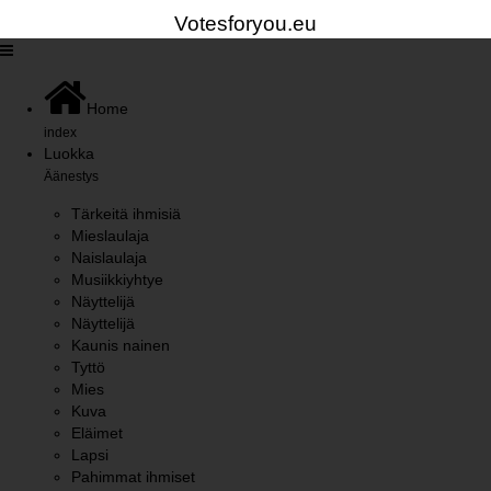
Votesforyou.eu
Home
index
Luokka
Äänestys
Tärkeitä ihmisiä
Mieslaulaja
Naislaulaja
Musiikkiyhtye
Näyttelijä
Näyttelijä
Kaunis nainen
Tyttö
Mies
Kuva
Eläimet
Lapsi
Pahimmat ihmiset