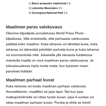
1)
Barco pesqueiro tradicional
2 b
2)
Lebombo Mountains
2 b
3)
Gorongosa National Park
2 b
Maailman paras valokuvaus
Olemme kilpailijoita arvostetussa World Press Photo -
kilpailussa. Sillä erotuksella, että parhaasta valokuvasta
päättää koko maailma. Kuka tahansa voi lähettää kuvia, kuka
tahansa voi äänestää päivittäin parhaita kuvia ja kuka tahansa
voi kommentoida niitä. Jokaisella yllä olevassa luettelossa
mainitulla maalla on oma maailman paras valokuvansa. Ja
tulevaisuudessa myös muita maita, kun kyseisen maan
panokset lisätään
Maailman parhaat kuvat
Kuka tahansa voi luoda maailman parhaan valokuvan.
Ammattilainen, maallikko tai jopa lapsi. Nyt kun jopa
matkapuhelimella voi ottaa hyvän kuvan, jopa 4-vuotias voi
ottaa maailman parhaan kuvan. Purista ja ehkä se toimii!