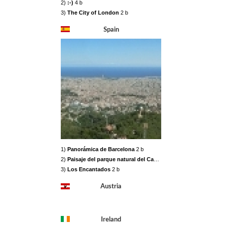
2)
:-)
4 b
3)
The City of London
2 b
Spain
1)
Panorámica de Barcelona
2 b
2)
Paisaje del parque natural del Cabo de Gata-Níjar
2 b
3)
Los Encantados
2 b
Austria
Ireland