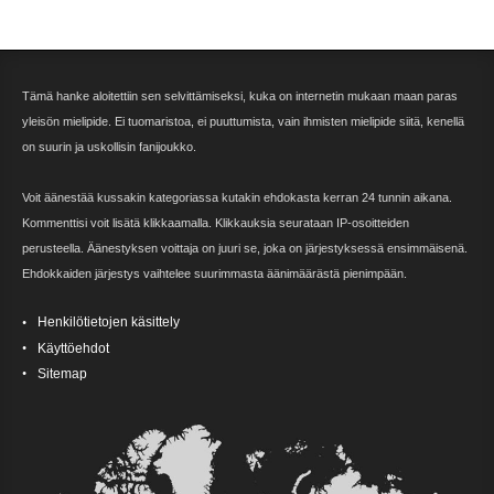
Tämä hanke aloitettiin sen selvittämiseksi, kuka on internetin mukaan maan paras
yleisön mielipide. Ei tuomaristoa, ei puuttumista, vain ihmisten mielipide siitä, kenellä
on suurin ja uskollisin fanijoukko.
Voit äänestää kussakin kategoriassa kutakin ehdokasta kerran 24 tunnin aikana.
Kommenttisi voit lisätä klikkaamalla. Klikkauksia seurataan IP-osoitteiden
perusteella. Äänestyksen voittaja on juuri se, joka on järjestyksessä ensimmäisenä.
Ehdokkaiden järjestys vaihtelee suurimmasta äänimäärästä pienimpään.
Henkilötietojen käsittely
Käyttöehdot
Sitemap