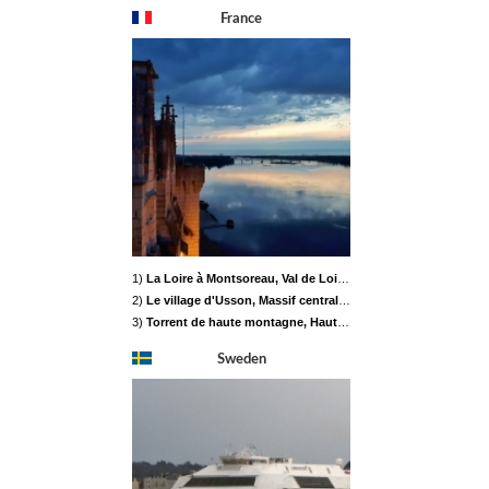
France
1)
La Loire à Montsoreau, Val de Loire
2 b
2)
Le village d'Usson, Massif central
2 b
3)
Torrent de haute montagne, Haute-Maurienne
2 b
Sweden