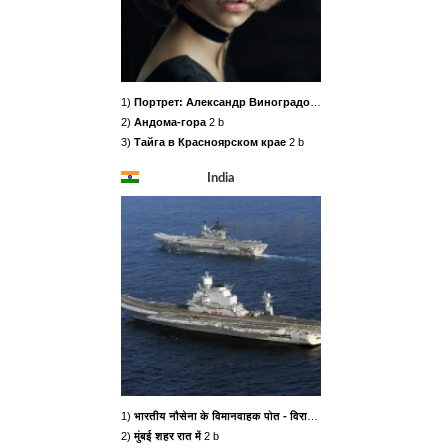
1)
Портрет: Александр Виноградов
3 b
2)
Андома-гора
2 b
3)
Тайга в Красноярском крае
2 b
India
1)
भारतीय नौसेना के विमानवाहक पोत - विराट एवं विक्रमादित्य
2 b
2)
मुंबई शहर रात में
2 b