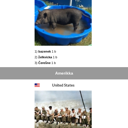
1)
bazenek
1 b
2)
želkvicka
1 b
3)
Čerešne
1 b
Amerikka
United States