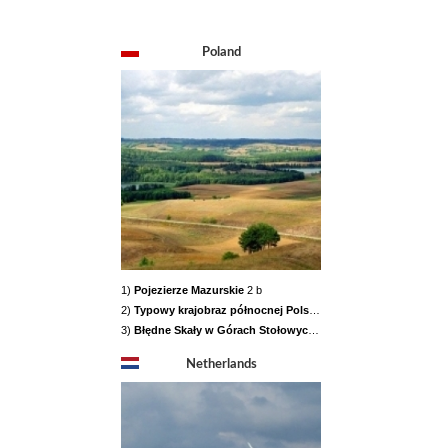
Poland
1)
Pojezierze Mazurskie
2 b
2)
Typowy krajobraz północnej Polski
2 b
3)
Błędne Skały w Górach Stołowych
2 b
Netherlands