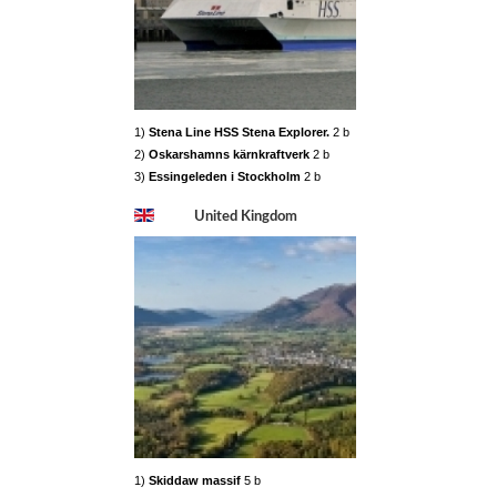
1)
Stena Line HSS Stena Explorer.
2 b
2)
Oskarshamns kärnkraftverk
2 b
3)
Essingeleden i Stockholm
2 b
United Kingdom
1)
Skiddaw massif
5 b