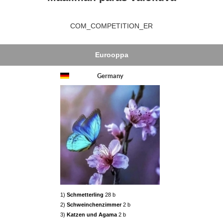
COM_COMPETITION_ER
Eurooppa
Germany
1)
Schmetterling
28 b
2)
Schweinchenzimmer
2 b
3)
Katzen und Agama
2 b