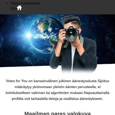
Tietoa hankkeesta
Kilpailu
Votes for You on kansainvälinen julkinen äänestysalusta.Sijoitus
määräytyy yksinomaan yleisön äänten perusteella, ei
toimituksellisen valinnan tai algoritmien mukaan.Napsauttamalla
profiilia voit tarkastella tietoja ja osallistua äänestykseen.
Maailman paras valokuva