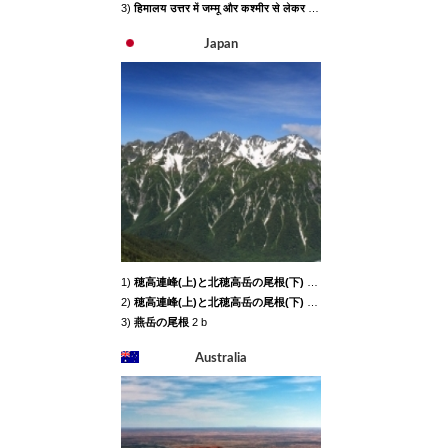
3)
हिमालय उत्तर में जम्मू और कश्मीर से लेकर पूर्व में अरुणांचल प्रदेश तक भारत की अधिकतर पूर्वी सीमा बनाता है
Japan
1)
穂高連峰(上)と北穂高岳の尾根(下)
2 b
2)
穂高連峰(上)と北穂高岳の尾根(下)
2 b
3)
燕岳の尾根
2 b
Australia