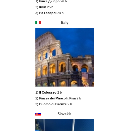
1)
Річка Дніпро
26 b
2)
Київ
25 b
3)
На Говерлі
24 b
Italy
1)
Il Colosseo
2 b
2)
Piazza dei Miracoli, Pisa
2 b
3)
Duomo di Firenze
2 b
Slovakia