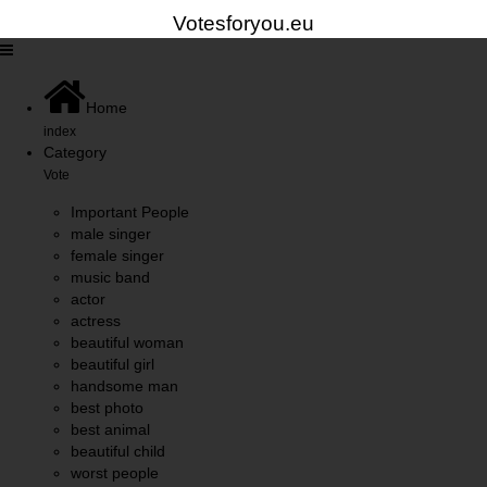
Votesforyou.eu
Home
index
Category
Vote
Important People
male singer
female singer
music band
actor
actress
beautiful woman
beautiful girl
handsome man
best photo
best animal
beautiful child
worst people