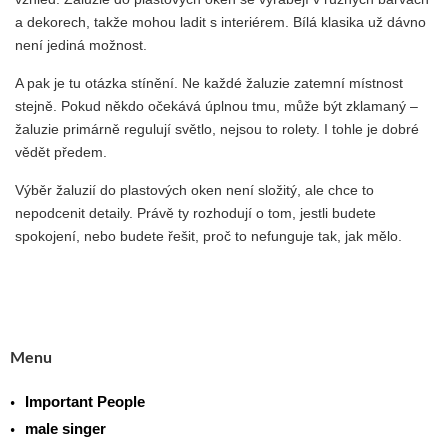
a dekorech, takže mohou ladit s interiérem. Bílá klasika už dávno
není jediná možnost.
A pak je tu otázka stínění. Ne každé žaluzie zatemní místnost
stejně. Pokud někdo očekává úplnou tmu, může být zklamaný –
žaluzie primárně regulují světlo, nejsou to rolety. I tohle je dobré
vědět předem.
Výběr žaluzií do plastových oken není složitý, ale chce to
nepodcenit detaily. Právě ty rozhodují o tom, jestli budete
spokojení, nebo budete řešit, proč to nefunguje tak, jak mělo.
Menu
Important People
male singer