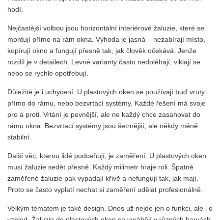
hodí.
Nejčastější volbou jsou horizontální interiérové žaluzie, které se
montují přímo na rám okna. Výhoda je jasná – nezabírají místo,
kopírují okno a fungují přesně tak, jak člověk očekává. Jenže
rozdíl je v detailech. Levné varianty často nedoléhají, viklají se
nebo se rychle opotřebují.
Důležité je i uchycení. U plastových oken se používají buď vruty
přímo do rámu, nebo bezvrtací systémy. Každé řešení má svoje
pro a proti. Vrtání je pevnější, ale ne každý chce zasahovat do
rámu okna. Bezvrtací systémy jsou šetrnější, ale někdy méně
stabilní.
Další věc, kterou lidé podceňují, je zaměření. U plastových oken
musí žaluzie sedět přesně. Každý milimetr hraje roli. Špatně
zaměřené žaluzie pak vypadají křivě a nefungují tak, jak mají.
Proto se často vyplatí nechat si zaměření udělat profesionálně.
Velkým tématem je také design. Dnes už nejde jen o funkci, ale i o
vzhled. Žaluzie do plastových oken se vyrábějí v různých barvách